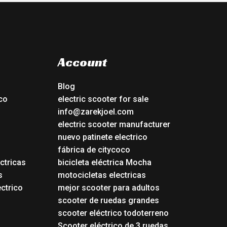
Account
Blog
co
electric scooter for sale
info@zarekjoel.com
electric scooter manufacturer
nuevo patinete electrico
fábrica de citycoco
ctricas
bicicleta eléctrica Mocha
s
motocicletas electricas
ectrico
mejor scooter para adultos
scooter de ruedas grandes
scooter eléctrico todoterreno
Scooter eléctrico de 3 ruedas