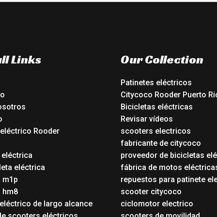
ll Links
Our Collection
Patinetes eléctricos
io
Citycoco Rooder Puerto Ri
osotros
Bicicletas eléctricas
o
Revisar vídeos
 eléctrico Rooder
scooters electricos
o
fabricante de citycoco
 eléctrica
proveedor de bicicletas elé
eta eléctrica
fábrica de motos eléctrica
o m1p
repuestos para patinete el
o hm8
scooter citycoco
eléctrico de largo alcance
ciclomotor electrico
de scooters eléctricos
scooters de movilidad