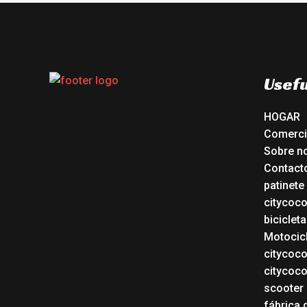
Usefu
HOGAR
Comerc
Sobre n
Contact
patinete
citycoc
bicicleta
Motocicl
citycoc
citycoc
scooter 
fábrica 