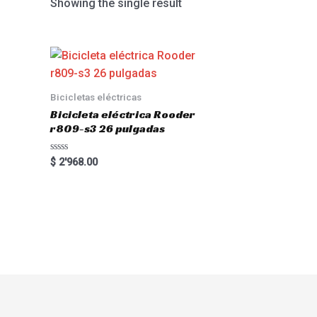
Showing the single result
Bicicletas eléctricas
Bicicleta eléctrica Rooder
r809-s3 26 pulgadas
Rated
$
2'968.00
0
out
of
5