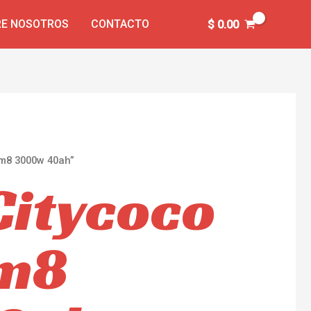
E NOSOTROS
CONTACTO
$
0.00
hm8 3000w 40ah”
Citycoco
hm8