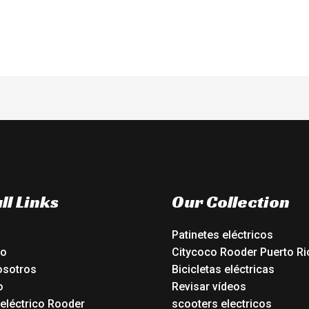
5
ll Links
Our Collection
Patinetes eléctricos
io
Citycoco Rooder Puerto Ri
osotros
Bicicletas eléctricas
o
Revisar vídeos
 eléctrico Rooder
scooters electricos