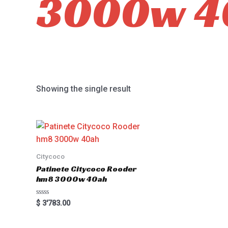
3000w 4
Showing the single result
Citycoco
Patinete Citycoco Rooder
hm8 3000w 40ah
Rated
$
3'783.00
0
out
of