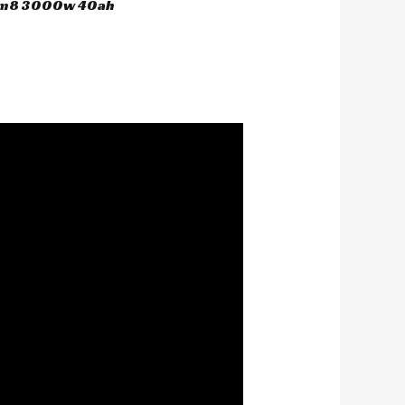
 hm8 3000w 40ah