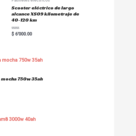
Scooter eléctrico de largo
alcance XS09 kilometraje de
40-120 km
R
$
6'000.00
a
t
e
d
0
o
u
t
o
f
5
ca mocha 750w 35ah