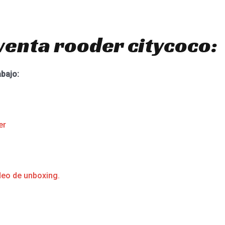
venta rooder citycoco:
abajo:
er
deo de unboxing.