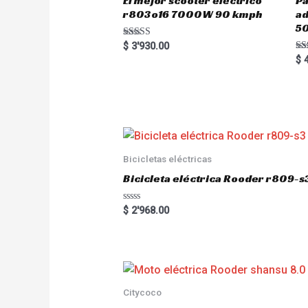
El mejor scooter eléctrico
Pa
r803o16 7000W 90 kmph
a
5
Rated
$
3'930.00
5.00
Ra
$
4
out of 5
5.
out
Bicicletas eléctricas
Bicicleta eléctrica Rooder r809-s
R
$
2'968.00
a
t
e
d
0
o
u
t
o
Citycoco
f
5