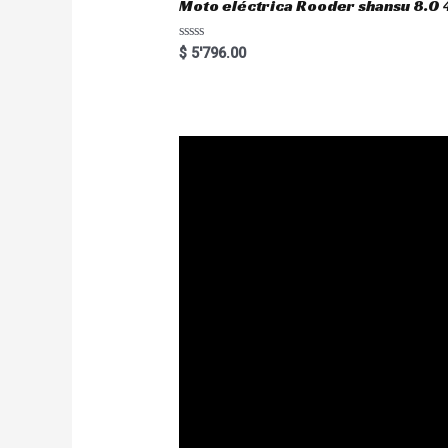
Moto eléctrica Rooder shansu 8
R
$
5'796.00
a
t
e
d
0
o
u
t
o
f
5