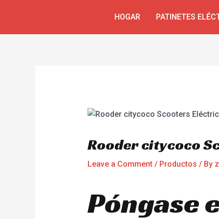
Skip
Navegación
HOGAR
PATINETES ELÉC
to
de
content
entradas
Rooder citycoco Sc
Leave a Comment
/
Productos
/ By
z
Póngase e