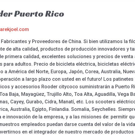
er Puerto Rico
arekjoel.com
abricantes y Proveedores de China. Si bien utilizamos la fil
te de alta calidad, productos de producción innovadores y ta
 primera calidad, excelentes soluciones y precios de venta
s para adultos. Precio de bicicleta eléctrica, bicicletas eléctri
 a América del Norte, Europa, Japón, Corea, Australia, Nueva
ración a largo plazo con usted en el futuro! Los patinetes 
ctricos y accesorios Rooder citycoco suministrarán a Puerto 
oa Baja, Mayagüez, Trujillo Alto, Toa Alta, Aguadilla, Vega 
nas, Cayey, Gurabo, Cidra, Manatí, etc. Los scooters eléctri
a, Australia, Egipto, Finlandia. Somalia, Seychelles. Siempr
a e innovación de la empresa, y a las misiones de: permitir q
nuestros empleados puedan darse cuenta del valor de la vida
vertirnos en el integrador de nuestro mercado de productos y