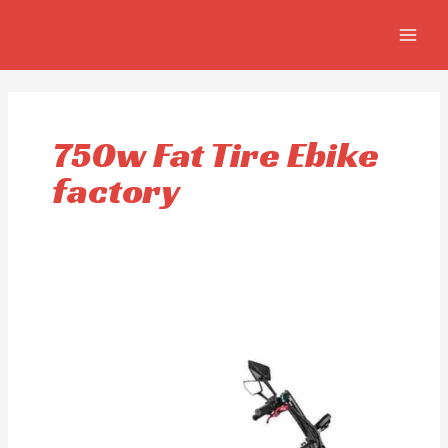
Skip
MAIN
to
MEN
content
750w Fat Tire Ebike
factory