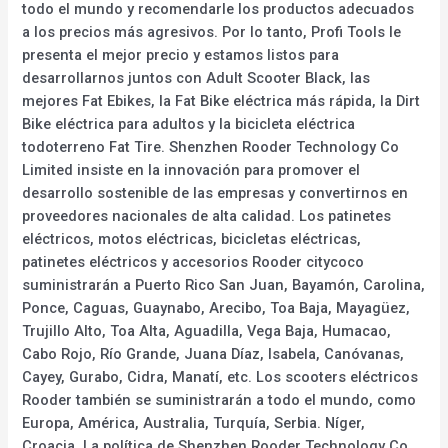
todo el mundo y recomendarle los productos adecuados
a los precios más agresivos. Por lo tanto, Profi Tools le
presenta el mejor precio y estamos listos para
desarrollarnos juntos con Adult Scooter Black, las
mejores Fat Ebikes, la Fat Bike eléctrica más rápida, la Dirt
Bike eléctrica para adultos y la bicicleta eléctrica
todoterreno Fat Tire. Shenzhen Rooder Technology Co
Limited insiste en la innovación para promover el
desarrollo sostenible de las empresas y convertirnos en
proveedores nacionales de alta calidad. Los patinetes
eléctricos, motos eléctricas, bicicletas eléctricas,
patinetes eléctricos y accesorios Rooder citycoco
suministrarán a Puerto Rico San Juan, Bayamón, Carolina,
Ponce, Caguas, Guaynabo, Arecibo, Toa Baja, Mayagüez,
Trujillo Alto, Toa Alta, Aguadilla, Vega Baja, Humacao,
Cabo Rojo, Río Grande, Juana Díaz, Isabela, Canóvanas,
Cayey, Gurabo, Cidra, Manatí, etc. Los scooters eléctricos
Rooder también se suministrarán a todo el mundo, como
Europa, América, Australia, Turquía, Serbia. Níger,
Croacia. La política de Shenzhen Rooder Technology Co