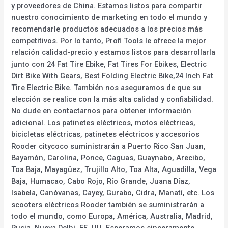
y proveedores de China. Estamos listos para compartir
nuestro conocimiento de marketing en todo el mundo y
recomendarle productos adecuados a los precios más
competitivos. Por lo tanto, Profi Tools le ofrece la mejor
relación calidad-precio y estamos listos para desarrollarla
junto con 24 Fat Tire Ebike, Fat Tires For Ebikes, Electric
Dirt Bike With Gears, Best Folding Electric Bike,24 Inch Fat
Tire Electric Bike. También nos aseguramos de que su
elección se realice con la más alta calidad y confiabilidad.
No dude en contactarnos para obtener información
adicional. Los patinetes eléctricos, motos eléctricas,
bicicletas eléctricas, patinetes eléctricos y accesorios
Rooder citycoco suministrarán a Puerto Rico San Juan,
Bayamón, Carolina, Ponce, Caguas, Guaynabo, Arecibo,
Toa Baja, Mayagüez, Trujillo Alto, Toa Alta, Aguadilla, Vega
Baja, Humacao, Cabo Rojo, Río Grande, Juana Díaz,
Isabela, Canóvanas, Cayey, Gurabo, Cidra, Manatí, etc. Los
scooters eléctricos Rooder también se suministrarán a
todo el mundo, como Europa, América, Australia, Madrid,
Rusia. Nueva Delhi, EE. UU. Esperamos sinceramente