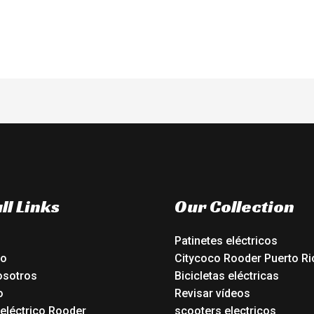
ll Links
Our Collection
Patinetes eléctricos
io
Citycoco Rooder Puerto Ri
osotros
Bicicletas eléctricas
o
Revisar vídeos
 eléctrico Rooder
scooters electricos