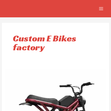
Skip
MAIN
to
MEN
content
Custom E Bikes
factory