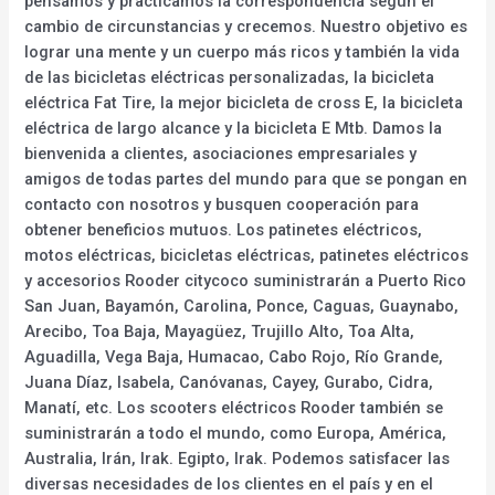
pensamos y practicamos la correspondencia según el
cambio de circunstancias y crecemos. Nuestro objetivo es
lograr una mente y un cuerpo más ricos y también la vida
de las bicicletas eléctricas personalizadas, la bicicleta
eléctrica Fat Tire, la mejor bicicleta de cross E, la bicicleta
eléctrica de largo alcance y la bicicleta E Mtb. Damos la
bienvenida a clientes, asociaciones empresariales y
amigos de todas partes del mundo para que se pongan en
contacto con nosotros y busquen cooperación para
obtener beneficios mutuos. Los patinetes eléctricos,
motos eléctricas, bicicletas eléctricas, patinetes eléctricos
y accesorios Rooder citycoco suministrarán a Puerto Rico
San Juan, Bayamón, Carolina, Ponce, Caguas, Guaynabo,
Arecibo, Toa Baja, Mayagüez, Trujillo Alto, Toa Alta,
Aguadilla, Vega Baja, Humacao, Cabo Rojo, Río Grande,
Juana Díaz, Isabela, Canóvanas, Cayey, Gurabo, Cidra,
Manatí, etc. Los scooters eléctricos Rooder también se
suministrarán a todo el mundo, como Europa, América,
Australia, Irán, Irak. Egipto, Irak. Podemos satisfacer las
diversas necesidades de los clientes en el país y en el