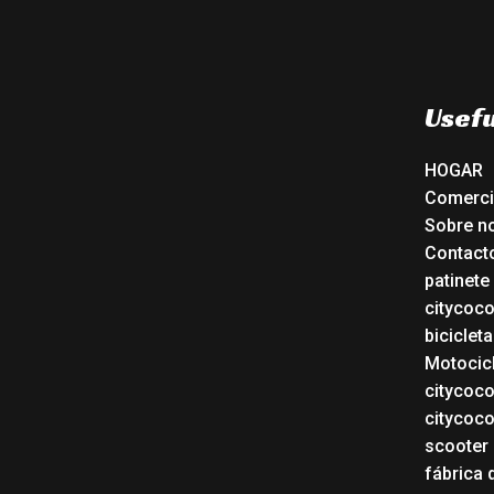
Usefu
HOGAR
Comerc
Sobre n
Contact
patinete
citycoc
bicicleta
Motocicl
citycoc
citycoc
scooter 
fábrica 