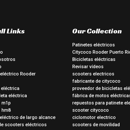
ll Links
Our Collection
Patinetes eléctricos
io
Citycoco Rooder Puerto Ri
osotros
Bicicletas eléctricas
o
Revisar vídeos
 eléctrico Rooder
scooters electricos
o
fabricante de citycoco
 eléctrica
proveedor de bicicletas elé
eta eléctrica
fábrica de motos eléctrica
o m1p
repuestos para patinete el
o hm8
scooter citycoco
eléctrico de largo alcance
ciclomotor electrico
de scooters eléctricos
scooters de movilidad