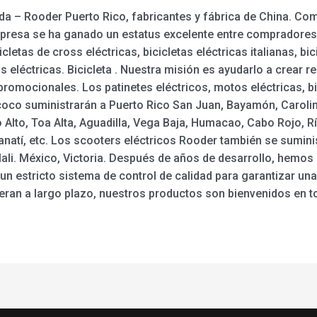
da – Rooder Puerto Rico, fabricantes y fábrica de China. Co
mpresa se ha ganado un estatus excelente entre compradores 
letas de cross eléctricas, bicicletas eléctricas italianas, bic
ss eléctricas. Bicicleta . Nuestra misión es ayudarlo a crear 
promocionales. Los patinetes eléctricos, motos eléctricas, bic
ycoco suministrarán a Puerto Rico San Juan, Bayamón, Carol
o Alto, Toa Alta, Aguadilla, Vega Baja, Humacao, Cabo Rojo, R
natí, etc. Los scooters eléctricos Rooder también se sumin
 Mali. México, Victoria. Después de años de desarrollo, hemo
un estricto sistema de control de calidad para garantizar una 
ran a largo plazo, nuestros productos son bienvenidos en t