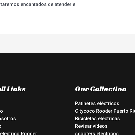
staremos encantados de atenderle.
ll Links
Our Collection
Patinetes eléctricos
io
Citycoco Rooder Puerto Ri
osotros
Bicicletas eléctricas
o
Revisar vídeos
 eléctrico Rooder
scooters electricos