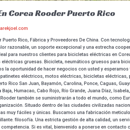
 En Corea Rooder Puerto Rico
arekjoel.com
r Puerto Rico, Fábrica y Proveedores De China. Con tecnologí
 valor razonable, un soporte excepcional y una estrecha coope
eal para nuestros clientes para bicicletas eléctricas en Corea
 eléctricas gruesas. Bicicleta, neumáticos gruesos para bicic
s la oportunidad de hacer negocios con usted y esperamos te
atinetes eléctricos, motos eléctricas, bicicletas eléctricas,
erto Rico San Juan, Bayamón, Carolina, Ponce, Caguas, Guay
Vega Baja, Humacao, Cabo Rojo, Río Grande, Juana Díaz, Isabel
s Rooder también se suministrarán a todo el mundo, como Euro
ganización. Situado dentro de las ciudades civilizadas nacion
as muy fáciles y únicas. Buscamos una fabricación meticulos
llante. filosofía. Una estricta gestión de alta calidad, un ser
ompetencia. Si es vital, bienvenido a ponerse en contacto 