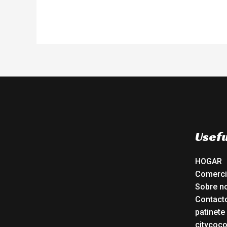
Usefu
HOGAR
Comerc
Sobre n
Contact
patinete
citycoc