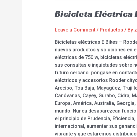
Bicicleta Eléctrica
Leave a Comment
/
Productos
/ By
z
Bicicletas eléctricas E Bikes – Roo
nuevos productos y soluciones en el 
eléctricas de 750 w, bicicletas eléct
sus consultas e inquietudes sobre n
futuro cercano. póngase en contacto 
eléctricos y accesorios Rooder cit
Arecibo, Toa Baja, Mayagüez, Trujill
Canóvanas, Cayey, Gurabo, Cidra, Ma
Europa, América, Australia, Georgia
mundo. Nunca desaparezcan funcione
el principio de Prudencia, Eficienc
internacional, aumentar sus gananc
vibrante y que estaremos distribuid