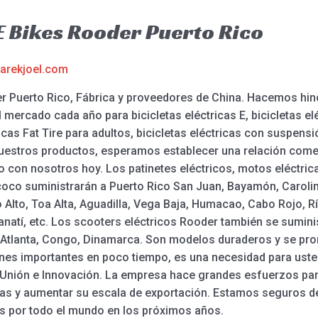
 E Bikes Rooder Puerto Rico
arekjoel.com
der Puerto Rico, Fábrica y proveedores de China. Hacemos hi
mercado cada año para bicicletas eléctricas E, bicicletas eléc
ricas Fat Tire para adultos, bicicletas eléctricas con suspensi
uestros productos, esperamos establecer una relación comer
con nosotros hoy. Los patinetes eléctricos, motos eléctricas,
ycoco suministrarán a Puerto Rico San Juan, Bayamón, Carol
o Alto, Toa Alta, Aguadilla, Vega Baja, Humacao, Cabo Rojo, R
natí, etc. Los scooters eléctricos Rooder también se sumin
, Atlanta, Congo, Dinamarca. Son modelos duraderos y se pr
s importantes en poco tiempo, es una necesidad para usted
ia, Unión e Innovación. La empresa hace grandes esfuerzos p
ias y aumentar su escala de exportación. Estamos seguros d
os por todo el mundo en los próximos años.