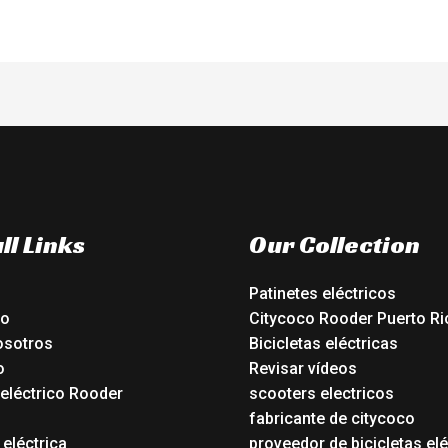
ll Links
Our Collection
Patinetes eléctricos
io
Citycoco Rooder Puerto Ri
osotros
Bicicletas eléctricas
o
Revisar vídeos
 eléctrico Rooder
scooters electricos
o
fabricante de citycoco
 eléctrica
proveedor de bicicletas elé