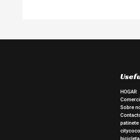
Usefu
HOGAR
Comerc
Sobre n
Contact
patinete
citycoc
bicicleta