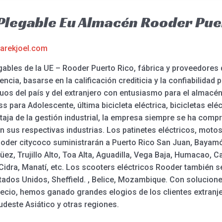
a Plegable Eu Almacén Rooder Pue
arekjoel.com
egables de la UE – Rooder Puerto Rico, fábrica y proveedores
ncia, basarse en la calificación crediticia y la confiabilidad 
uos del país y del extranjero con entusiasmo para el almacén 
ss para Adolescente, última bicicleta eléctrica, bicicletas eléct
aja de la gestión industrial, la empresa siempre se ha compr
 sus respectivas industrias. Los patinetes eléctricos, motos e
ooder citycoco suministrarán a Puerto Rico San Juan, Bayam
z, Trujillo Alto, Toa Alta, Aguadilla, Vega Baja, Humacao, C
Cidra, Manatí, etc. Los scooters eléctricos Rooder también s
tados Unidos, Sheffield. , Belice, Mozambique. Con solucione
 precio, hemos ganado grandes elogios de los clientes extran
udeste Asiático y otras regiones.