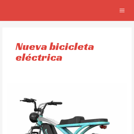
Skip
MAIN
to
MEN
content
Nueva bicicleta
eléctrica