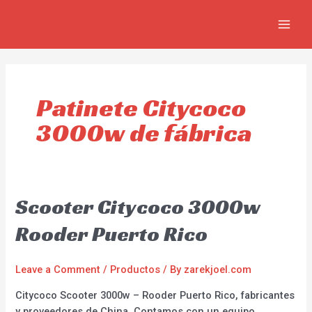
Skip
MAIN
to
MEN
content
Patinete Citycoco
3000w de fábrica
Scooter Citycoco 3000w
Rooder Puerto Rico
Leave a Comment
/
Productos
/ By
zarekjoel.com
Citycoco Scooter 3000w – Rooder Puerto Rico, fabricantes
y proveedores de China. Contamos con un equipo