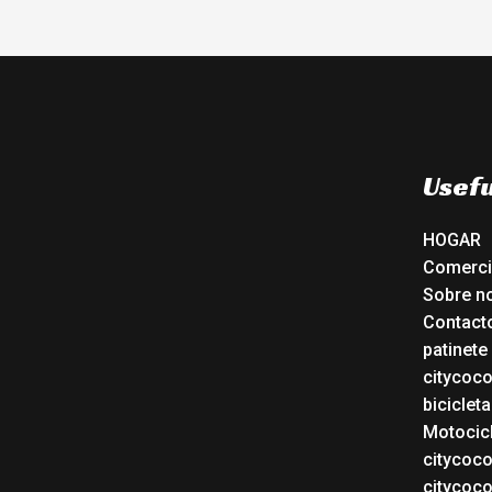
Usefu
HOGAR
Comerc
Sobre n
Contact
patinete
citycoc
bicicleta
Motocicl
citycoc
citycoc