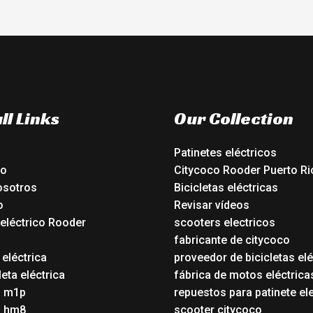
ll Links
Our Collection
Patinetes eléctricos
io
Citycoco Rooder Puerto Ri
osotros
Bicicletas eléctricas
o
Revisar vídeos
 eléctrico Rooder
scooters electricos
o
fabricante de citycoco
 eléctrica
proveedor de bicicletas elé
eta eléctrica
fábrica de motos eléctrica
o m1p
repuestos para patinete el
o hm8
scooter citycoco