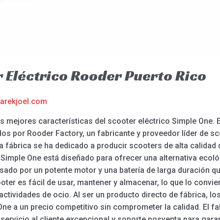
 Eléctrico Rooder Puerto Rico
arekjoel.com
 mejores características del scooter eléctrico Simple One. E
os por Rooder Factory, un fabricante y proveedor líder de sc
 la fábrica se ha dedicado a producir scooters de alta calida
o Simple One está diseñado para ofrecer una alternativa ecol
ulsado por un potente motor y una batería de larga duración 
ter es fácil de usar, mantener y almacenar, lo que lo convier
ctividades de ocio. Al ser un producto directo de fábrica, los
One a un precio competitivo sin comprometer la calidad. El fa
ervicio al cliente excepcional y soporte posventa para garan