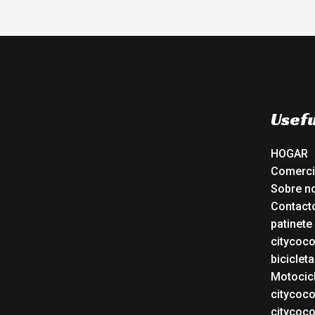
Usefu
HOGAR
Comerc
Sobre n
Contact
patinete
citycoc
bicicleta
Motocicl
citycoc
citycoc