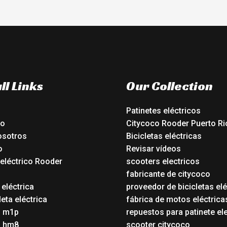
ll Links
Our Collection
Patinetes eléctricos
io
Citycoco Rooder Puerto Ri
osotros
Bicicletas eléctricas
o
Revisar vídeos
 eléctrico Rooder
scooters electricos
o
fabricante de citycoco
 eléctrica
proveedor de bicicletas elé
eta eléctrica
fábrica de motos eléctrica
o m1p
repuestos para patinete el
o hm8
scooter citycoco