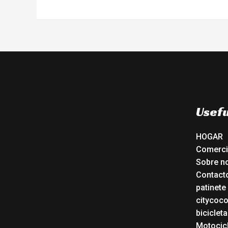
Usefu
HOGAR
Comerc
Sobre n
Contact
patinete
citycoc
bicicleta
Motocicl