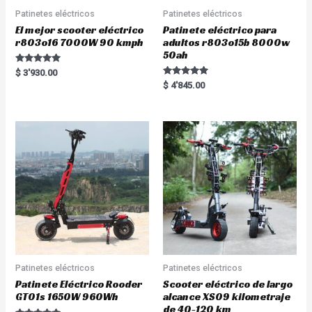
Patinetes eléctricos
Patinetes eléctricos
El mejor scooter eléctrico
Patinete eléctrico para
r803o16 7000W 90 kmph
adultos r803o15b 8000w
50ah
Rated
$
3'930.00
5.00
Rated
$
4'845.00
out of 5
5.00
out of 5
Patinetes eléctricos
Patinetes eléctricos
Patinete Eléctrico Rooder
Scooter eléctrico de largo
GT01s 1650W 960Wh
alcance XS09 kilometraje
de 40-120 km