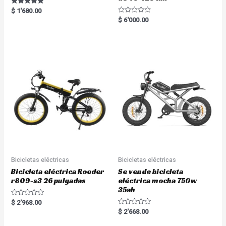
Rated
$
1'680.00
5.00
R
$
6'000.00
out of 5
a
t
e
d
0
o
u
t
o
f
5
Bicicletas eléctricas
Bicicletas eléctricas
Bicicleta eléctrica Rooder
Se vende bicicleta
r809-s3 26 pulgadas
eléctrica mocha 750w
35ah
R
$
2'968.00
a
R
$
2'668.00
t
a
e
t
d