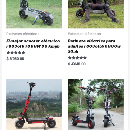
Patinetes eléctricos
Patinetes eléctricos
El mejor scooter eléctrico
Patinete eléctrico para
r803o16 7000W 90 kmph
adultos r803o15b 8000w
50ah
Rated
$
3'930.00
5.00
Rated
$
4'845.00
out of 5
5.00
out of 5