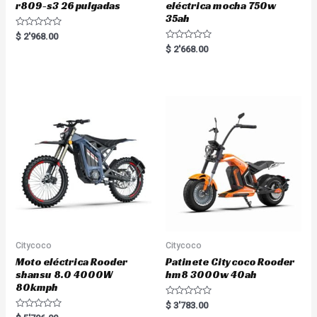
r809-s3 26 pulgadas
eléctrica mocha 750w
35ah
R
$
2'968.00
a
R
$
2'668.00
t
a
e
t
d
e
0
d
o
0
u
o
t
u
o
t
f
o
5
f
5
Citycoco
Citycoco
Moto eléctrica Rooder
Patinete Citycoco Rooder
shansu 8.0 4000W
hm8 3000w 40ah
80kmph
R
$
3'783.00
a
R