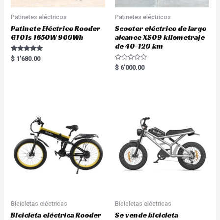
Patinetes eléctricos
Patinetes eléctricos
Patinete Eléctrico Rooder
Scooter eléctrico de largo
GT01s 1650W 960Wh
alcance XS09 kilometraje
de 40-120 km
Rated
$
1'680.00
5.00
R
$
6'000.00
out of 5
a
t
e
d
0
o
u
t
o
f
5
Bicicletas eléctricas
Bicicletas eléctricas
Bicicleta eléctrica Rooder
Se vende bicicleta