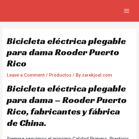
Skip
Navegación
MAIN
to
de
MEN
content
entradas
Bicicleta eléctrica plegable
para dama Rooder Puerto
Rico
Leave a Comment
/
Productos
/ By
zarekjoel.com
Bicicleta eléctrica plegable
para dama – Rooder Puerto
Rico, fabricantes y fábrica
de China.
Siempre seguimos el principio Calidad Primero, Prestigio