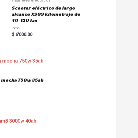
Scooter eléctrico de largo
alcance XS09 kilometraje de
40-120 km
R
$
6'000.00
a
t
e
d
0
o
u
t
o
f
5
ca mocha 750w 35ah