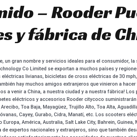
Unido – Rooder Pu
s y fábrica de Ch
e, un gran nombre y servicios ideales para el consumidor, la
hnology Co Limited se exportan a muchos países y regiones 
 eléctricas livianas, bicicletas de cross eléctricas de 30 mph, 
 también hay muchos amigos extranjeros que vinieron a hacer
 a venir a China, a nuestra ciudad y a nuestra fábrica! Los 
atinetes eléctricos y accesorios Rooder citycoco suministrar
recibo, Toa Baja, Mayagüez, Trujillo Alto, Toa Alta, Aguadil
nóvanas, Cayey, Gurabo, Cidra, Manatí, etc. Los scooters elé
 Europa, América, Australia, Salt Lake City, Bahrein, Guinea
a de expertos nacionales y extranjeros, sino que también de