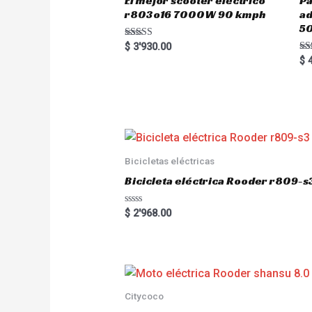
El mejor scooter eléctrico
Pa
r803o16 7000W 90 kmph
a
5
Rated
$
3'930.00
5.00
Ra
$
4
out of 5
5.
out
Bicicletas eléctricas
Bicicleta eléctrica Rooder r809-s
R
$
2'968.00
a
t
e
d
0
o
u
t
o
Citycoco
f
5