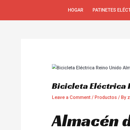
Skip
Navegación
HOGAR
PATINETES ELÉC
to
de
content
entradas
Bicicleta Eléctric
Leave a Comment
/
Productos
/ By
z
Almacén de