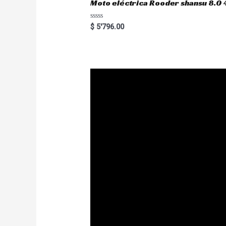
Moto eléctrica Rooder shansu 8
R
$
5'796.00
a
t
e
d
0
o
u
t
o
f
5