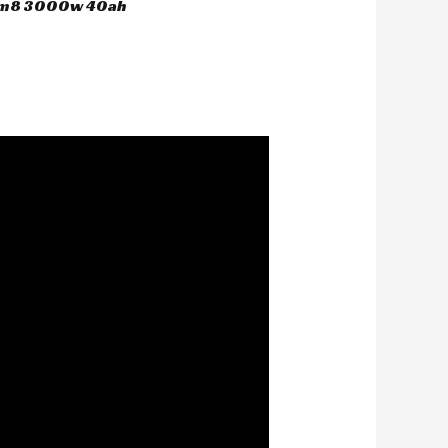
 hm8 3000w 40ah