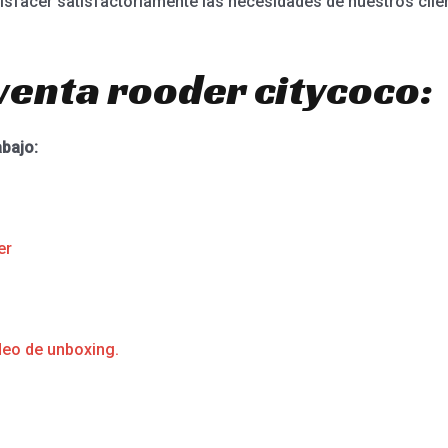
sfacer satisfactoriamente las necesidades de nuestros clie
venta rooder citycoco:
abajo:
er
deo de unboxing.