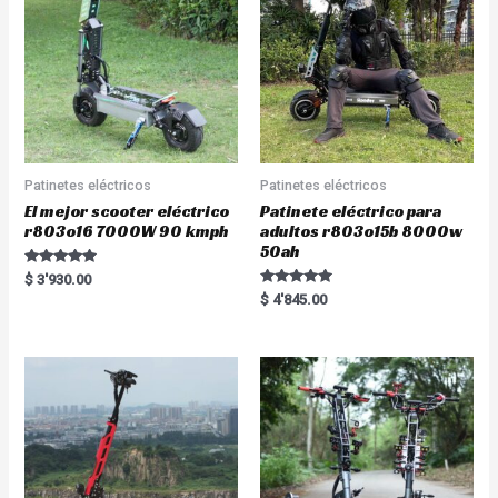
Patinetes eléctricos
Patinetes eléctricos
El mejor scooter eléctrico
Patinete eléctrico para
r803o16 7000W 90 kmph
adultos r803o15b 8000w
50ah
Rated
$
3'930.00
5.00
Rated
$
4'845.00
out of 5
5.00
out of 5