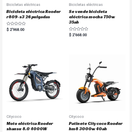
Bicicletas eléctricas
Bicicletas eléctricas
Bicicleta eléctrica Rooder
Se vende bicicleta
r809-s3 26 pulgadas
eléctrica mocha 750w
35ah
R
$
2'968.00
a
R
$
2'668.00
t
a
e
t
d
e
0
d
o
0
u
o
t
u
o
t
f
o
5
f
5
Citycoco
Citycoco
Moto eléctrica Rooder
Patinete Citycoco Rooder
shansu 8.0 4000W
hm8 3000w 40ah