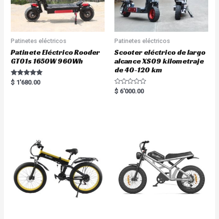
Patinetes eléctricos
Patinetes eléctricos
Patinete Eléctrico Rooder
Scooter eléctrico de largo
GT01s 1650W 960Wh
alcance XS09 kilometraje
de 40-120 km
Rated
$
1'680.00
5.00
R
$
6'000.00
out of 5
a
t
e
d
0
o
u
t
o
f
5