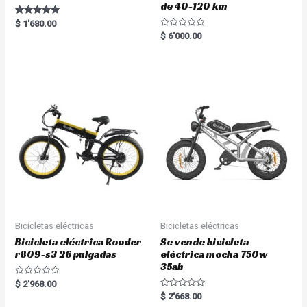
de 40-120 km
Rated
$
1'680.00
5.00
R
$
6'000.00
out of 5
a
t
e
d
0
o
u
t
o
f
5
Bicicletas eléctricas
Bicicletas eléctricas
Bicicleta eléctrica Rooder
Se vende bicicleta
r809-s3 26 pulgadas
eléctrica mocha 750w
35ah
R
$
2'968.00
a
R
$
2'668.00
t
a
e