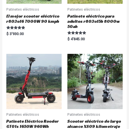
Patinetes eléctricos
Patinetes eléctricos
El mejor scooter eléctrico
Patinete eléctrico para
r803o16 7000W 90 kmph
adultos r803o15b 8000w
50ah
Rated
$
3'930.00
5.00
Rated
$
4'845.00
out of 5
5.00
out of 5
Patinetes eléctricos
Patinetes eléctricos
Patinete Eléctrico Rooder
Scooter eléctrico de largo
GT01s 1650W 960Wh
alcance XS09 kilometraje