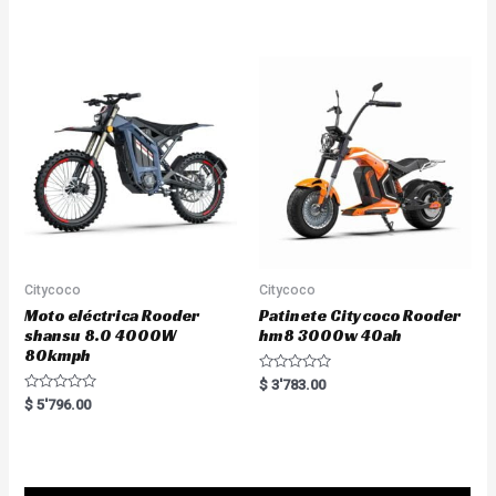
t
d
e
0
d
o
0
u
o
t
u
o
t
f
o
5
f
5
Citycoco
Citycoco
Moto eléctrica Rooder
Patinete Citycoco Rooder
shansu 8.0 4000W
hm8 3000w 40ah
80kmph
R
$
3'783.00
a
R
$
5'796.00
t
a
e
t
d
e
0
d
o
0
u
o
t
u