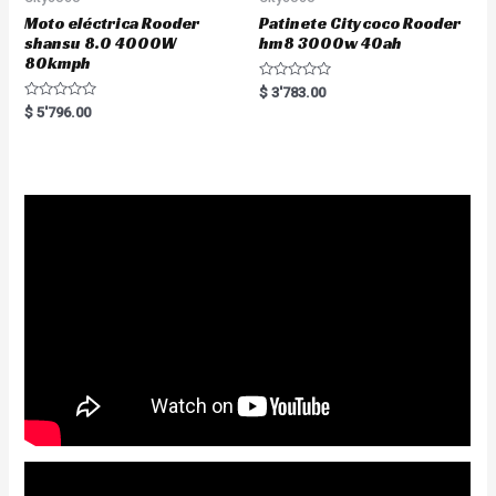
Moto eléctrica Rooder
Patinete Citycoco Rooder
shansu 8.0 4000W
hm8 3000w 40ah
80kmph
R
$
3'783.00
a
R
$
5'796.00
t
a
e
t
d
e
0
d
o
0
u
o
t
u
o
t
f
o
5
f
5