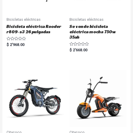
Bicicletas eléctricas
Bicicletas eléctricas
Bicicleta eléctrica Rooder
Se vende bicicleta
r809-s3 26 pulgadas
eléctrica mocha 750w
35ah
R
$
2'968.00
a
R
$
2'668.00
t
a
e
t
d
e
0
d
o
0
u
o
t
u
o
t
f
o
5
f
5
Citycoco
Citycoco