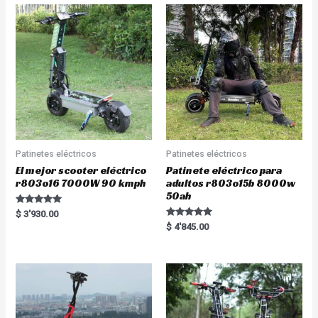
Patinetes eléctricos
Patinetes eléctricos
El mejor scooter eléctrico
Patinete eléctrico para
r803o16 7000W 90 kmph
adultos r803o15b 8000w
50ah
Rated
$
3'930.00
5.00
Rated
$
4'845.00
out of 5
5.00
out of 5