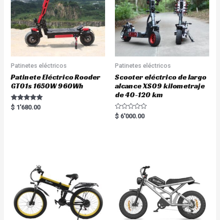
Patinetes eléctricos
Patinetes eléctricos
Patinete Eléctrico Rooder
Scooter eléctrico de largo
GT01s 1650W 960Wh
alcance XS09 kilometraje
de 40-120 km
Rated
$
1'680.00
5.00
R
$
6'000.00
out of 5
a
t
e
d
0
o
u
t
o
f
5