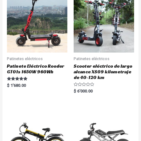
Patinetes eléctricos
Patinetes eléctricos
Patinete Eléctrico Rooder
Scooter eléctrico de largo
GT01s 1650W 960Wh
alcance XS09 kilometraje
de 40-120 km
Rated
$
1'680.00
5.00
R
$
6'000.00
out of 5
a
t
e
d
0
o
u
t
o
f
5