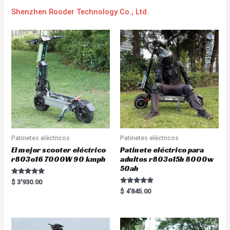
Shenzhen Rooder Technology Co., Ltd.
Patinetes eléctricos
Patinetes eléctricos
El mejor scooter eléctrico
Patinete eléctrico para
r803o16 7000W 90 kmph
adultos r803o15b 8000w
50ah
Rated
$
3'930.00
5.00
Rated
$
4'845.00
out of 5
5.00
out of 5