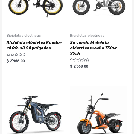
Bicicletas eléctricas
Bicicletas eléctricas
Bicicleta eléctrica Rooder
Se vende bicicleta
r809-s3 26 pulgadas
eléctrica mocha 750w
35ah
R
$
2'968.00
a
R
$
2'668.00
t
a
e
t
d
e
0
d
o
0
u
o
t
u
o
t
f
o
5
f
5