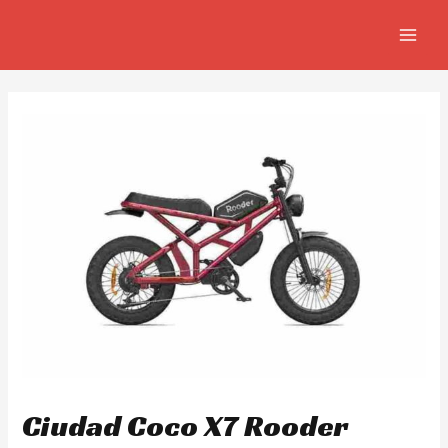
Skip
Navegación
MAIN
to
de
MEN
content
entradas
Ciudad Coco X7 Rooder