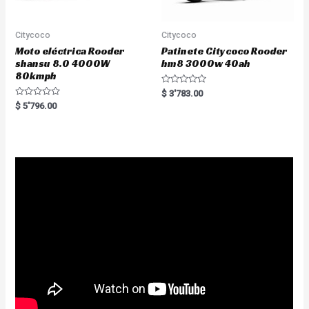
Citycoco
Citycoco
Moto eléctrica Rooder
Patinete Citycoco Rooder
shansu 8.0 4000W
hm8 3000w 40ah
80kmph
R
$
3'783.00
a
R
$
5'796.00
t
a
e
t
d
e
0
d
o
0
u
o
t
u
o
t
f
o
5
f
5