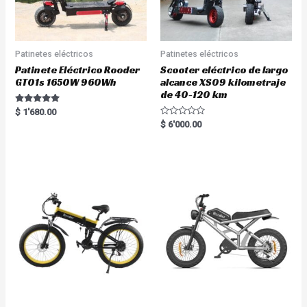
Patinetes eléctricos
Patinetes eléctricos
Patinete Eléctrico Rooder
Scooter eléctrico de largo
GT01s 1650W 960Wh
alcance XS09 kilometraje
de 40-120 km
Rated
$
1'680.00
5.00
R
$
6'000.00
out of 5
a
t
e
d
0
o
u
t
o
f
5