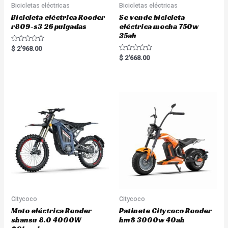
Bicicletas eléctricas
Bicicletas eléctricas
Bicicleta eléctrica Rooder
Se vende bicicleta
r809-s3 26 pulgadas
eléctrica mocha 750w
35ah
R
$
2'968.00
a
R
$
2'668.00
t
a
e
t
d
e
0
d
o
0
u
o
t
u
o
t
f
o
5
f
5
Citycoco
Citycoco
Moto eléctrica Rooder
Patinete Citycoco Rooder
shansu 8.0 4000W
hm8 3000w 40ah