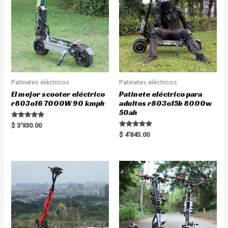
Patinetes eléctricos
Patinetes eléctricos
El mejor scooter eléctrico
Patinete eléctrico para
r803o16 7000W 90 kmph
adultos r803o15b 8000w
50ah
Rated
$
3'930.00
5.00
Rated
$
4'845.00
out of 5
5.00
out of 5