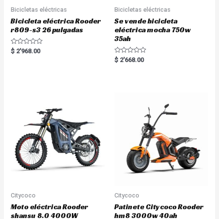
Bicicletas eléctricas
Bicicletas eléctricas
Bicicleta eléctrica Rooder
Se vende bicicleta
r809-s3 26 pulgadas
eléctrica mocha 750w
35ah
R
$
2'968.00
a
R
$
2'668.00
t
a
e
t
d
e
0
d
o
0
u
o
t
u
o
t
f
o
5
f
5
Citycoco
Citycoco
Moto eléctrica Rooder
Patinete Citycoco Rooder
shansu 8.0 4000W
hm8 3000w 40ah