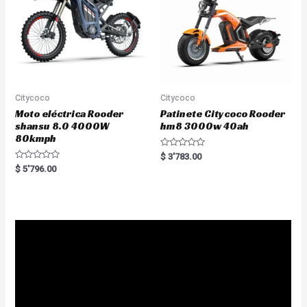
Citycoco
Citycoco
Moto eléctrica Rooder
Patinete Citycoco Rooder
shansu 8.0 4000W
hm8 3000w 40ah
80kmph
R
$
3'783.00
a
R
$
5'796.00
t
a
e
t
d
e
0
d
o
0
u
o
t
u
o
t
f
o
5
f
5