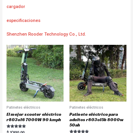
cargador
e
specificaciones
Shenzhen Rooder Technology Co., Ltd.
Patinetes eléctricos
Patinetes eléctricos
El mejor scooter eléctrico
Patinete eléctrico para
r803o16 7000W 90 kmph
adultos r803o15b 8000w
50ah
Rated
$
3'930.00