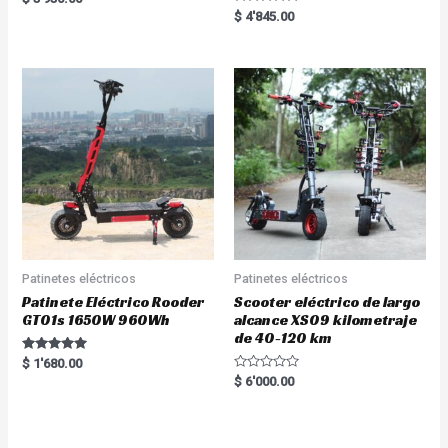
5.00
Rated
$
4'845.00
out of 5
5.00
out of 5
Patinetes eléctricos
Patinetes eléctricos
Patinete Eléctrico Rooder
Scooter eléctrico de largo
GT01s 1650W 960Wh
alcance XS09 kilometraje
de 40-120 km
Rated
$
1'680.00
5.00
R
$
6'000.00
out of 5
a
t
e
d
0