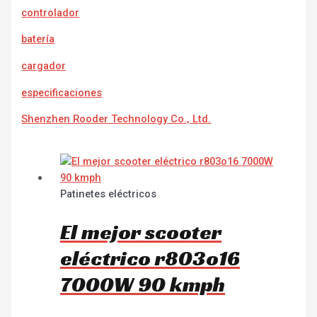
controlador
batería
cargador
e
specificaciones
Shenzhen Rooder Technology Co., Ltd.
Patinetes eléctricos
El mejor scooter
eléctrico r803o16
7000W 90 kmph