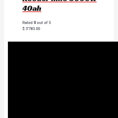
40ah
Rated
0
out of 5
$
3'783.00