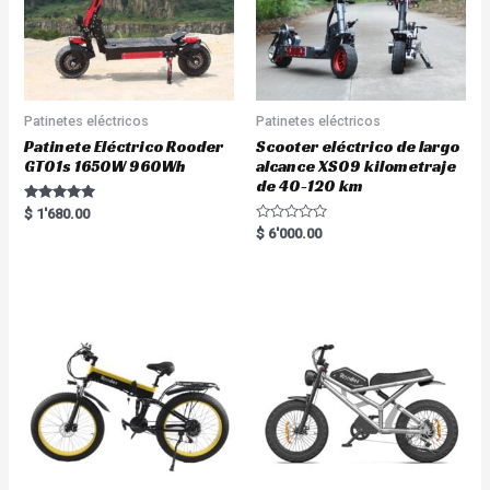
Patinetes eléctricos
Patinetes eléctricos
Patinete Eléctrico Rooder
Scooter eléctrico de largo
GT01s 1650W 960Wh
alcance XS09 kilometraje
de 40-120 km
Rated
$
1'680.00
5.00
R
$
6'000.00
out of 5
a
t
e
d
0
o
u
t
o
f
5