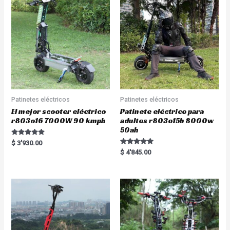
Patinetes eléctricos
Patinetes eléctricos
El mejor scooter eléctrico
Patinete eléctrico para
r803o16 7000W 90 kmph
adultos r803o15b 8000w
50ah
Rated
$
3'930.00
5.00
Rated
$
4'845.00
out of 5
5.00
out of 5