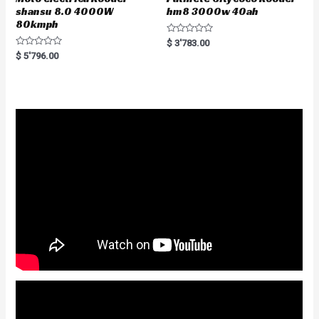
shansu 8.0 4000W
hm8 3000w 40ah
80kmph
R
$
3'783.00
a
R
$
5'796.00
t
a
e
t
d
e
0
d
o
0
u
o
t
u
o
t
f
o
5
f
5