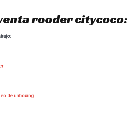
venta rooder citycoco:
abajo:
er
deo de unboxing.