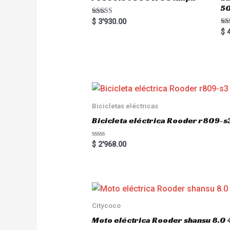
5
Rated
$
3'930.00
5.00
Ra
$
4
out of 5
5.
out
Bicicletas eléctricas
Bicicleta eléctrica Rooder r809-s
R
$
2'968.00
a
t
e
d
0
o
u
t
o
Citycoco
f
5
Moto eléctrica Rooder shansu 8