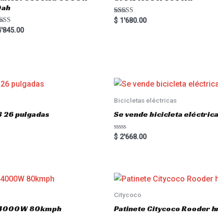
0ah
Rated
$
1'680.00
5.00
ted
'845.00
out of 5
00
 of 5
Bicicletas eléctricas
3 26 pulgadas
Se vende bicicleta eléctri
R
$
2'668.00
a
t
e
d
0
o
u
t
o
Citycoco
f
5
.0 4000W 80kmph
Patinete Citycoco Rooder