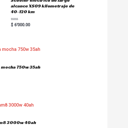
Scooter eléctrico de largo
alcance XS09 kilometraje de
40-120 km
R
$
6'000.00
a
t
e
d
0
o
u
t
o
f
5
ca mocha 750w 35ah
 hm8 3000w 40ah