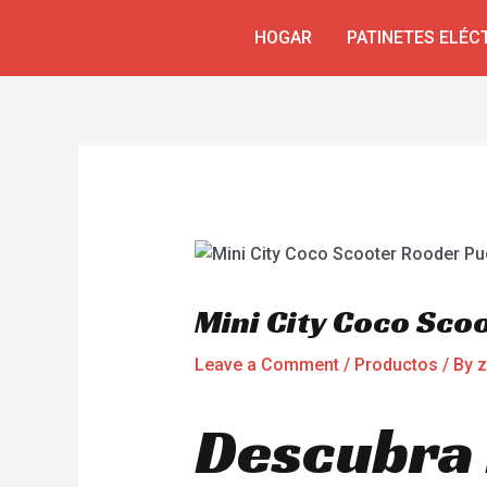
Skip
Navegación
HOGAR
PATINETES ELÉC
to
de
content
entradas
Mini City Coco Sco
Leave a Comment
/
Productos
/ By
z
Descubra 