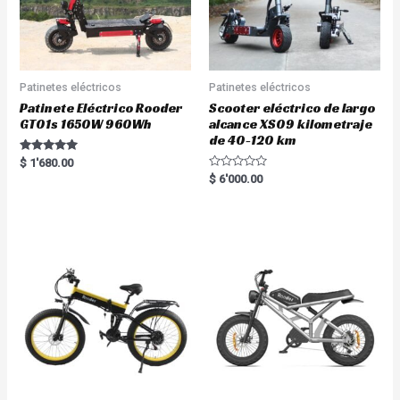
Patinetes eléctricos
Patinetes eléctricos
Patinete Eléctrico Rooder
Scooter eléctrico de largo
GT01s 1650W 960Wh
alcance XS09 kilometraje
de 40-120 km
Rated
$
1'680.00
5.00
R
$
6'000.00
out of 5
a
t
e
d
0
o
u
t
o
f
5