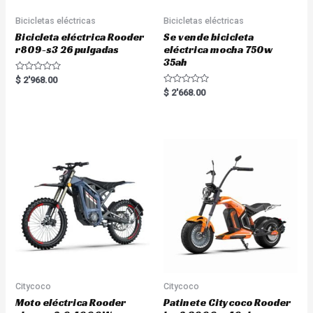
Bicicletas eléctricas
Bicicletas eléctricas
Bicicleta eléctrica Rooder
Se vende bicicleta
r809-s3 26 pulgadas
eléctrica mocha 750w
35ah
R
$
2'968.00
a
R
$
2'668.00
t
a
e
t
d
e
0
d
o
0
u
o
t
u
o
t
f
o
5
f
5
Citycoco
Citycoco
Moto eléctrica Rooder
Patinete Citycoco Rooder