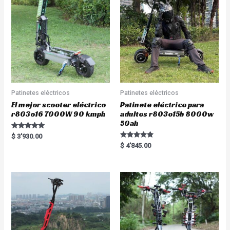
Patinetes eléctricos
Patinetes eléctricos
El mejor scooter eléctrico
Patinete eléctrico para
r803o16 7000W 90 kmph
adultos r803o15b 8000w
50ah
Rated
$
3'930.00
5.00
Rated
$
4'845.00
out of 5
5.00
out of 5