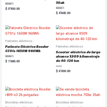
50ah
Rated
$
3'930.00
5.00
Rated
$
4'845.00
out of 5
5.00
out of 5
Patinetes eléctricos
Patinete Eléctrico Rooder
Patinetes eléctricos
GT01s 1650W 960Wh
Scooter eléctrico de largo
alcance XS09 kilometraje
de 40-120 km
Rated
$
1'680.00
5.00
out of 5
R
$
6'000.00
a
t
e
d
0
o
u
t
o
f
5
Bicicletas eléctricas
Bicicletas eléctricas