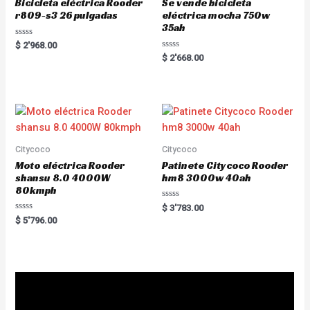
Bicicleta eléctrica Rooder
Se vende bicicleta
r809-s3 26 pulgadas
eléctrica mocha 750w
35ah
R
$
2'968.00
a
R
$
2'668.00
t
a
e
t
d
e
0
d
o
0
u
o
t
u
o
t
f
o
5
f
5
Citycoco
Citycoco
Moto eléctrica Rooder
Patinete Citycoco Rooder
shansu 8.0 4000W
hm8 3000w 40ah
80kmph
R
$
3'783.00
a
R
$
5'796.00
t
a
e
t
d
e
0
d
o
0
u
o
t
u
o
t
f
o
5
f
5