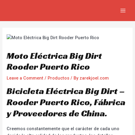
Skip
Navegación
MAIN
to
de
MEN
content
entradas
Moto Eléctrica Big Dirt
Rooder Puerto Rico
Leave a Comment
/
Productos
/ By
zarekjoel.com
Bicicleta Eléctrica Big Dirt –
Rooder Puerto Rico, Fábrica
y Proveedores de China.
Creemos constantemente que el carácter de cada uno