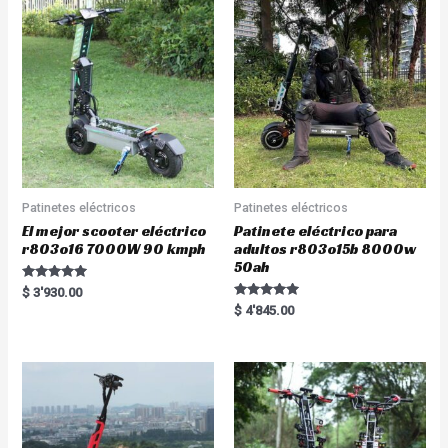
Patinetes eléctricos
Patinetes eléctricos
El mejor scooter eléctrico
Patinete eléctrico para
r803o16 7000W 90 kmph
adultos r803o15b 8000w
50ah
Rated
$
3'930.00
5.00
Rated
$
4'845.00
out of 5
5.00
out of 5