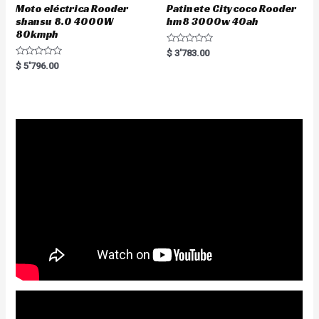
Moto eléctrica Rooder
Patinete Citycoco Rooder
shansu 8.0 4000W
hm8 3000w 40ah
80kmph
R
$
3'783.00
a
R
$
5'796.00
t
a
e
t
d
e
0
d
o
0
u
o
t
u
o
t
f
o
5
f
5