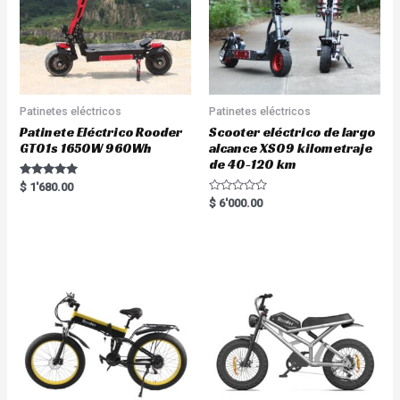
Patinetes eléctricos
Patinetes eléctricos
Patinete Eléctrico Rooder
Scooter eléctrico de largo
GT01s 1650W 960Wh
alcance XS09 kilometraje
de 40-120 km
Rated
$
1'680.00
5.00
R
$
6'000.00
out of 5
a
t
e
d
0
o
u
t
o
f
5