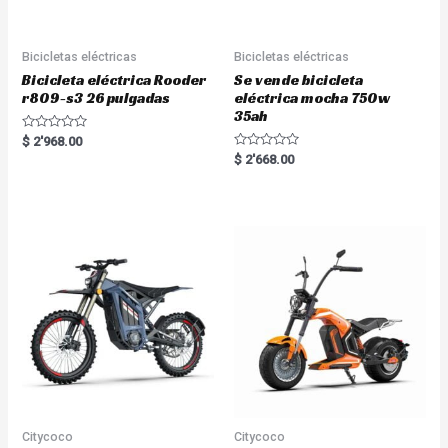
Bicicletas eléctricas
Bicicletas eléctricas
Bicicleta eléctrica Rooder
Se vende bicicleta
r809-s3 26 pulgadas
eléctrica mocha 750w
35ah
R
$
2'968.00
a
R
$
2'668.00
t
a
e
t
d
e
0
d
o
0
u
o
t
u
o
t
f
o
5
f
5
Citycoco
Citycoco