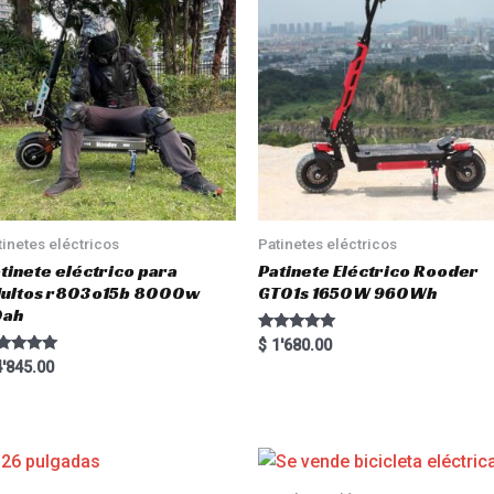
tinetes eléctricos
Patinetes eléctricos
tinete eléctrico para
Patinete Eléctrico Rooder
dultos r803o15b 8000w
GT01s 1650W 960Wh
0ah
Rated
$
1'680.00
5.00
ted
'845.00
out of 5
00
 of 5