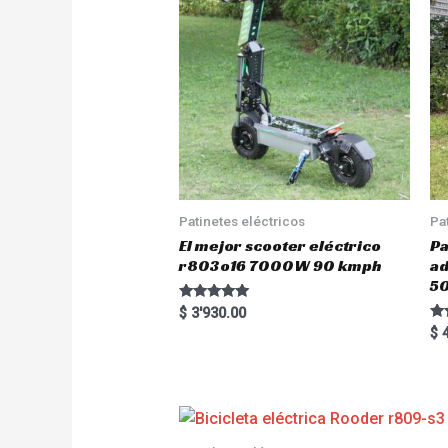
Patinetes eléctricos
Pa
El mejor scooter eléctrico
Pa
r803o16 7000W 90 kmph
a
5
Rated
$
3'930.00
5.00
Ra
$
4
out of 5
5.
out