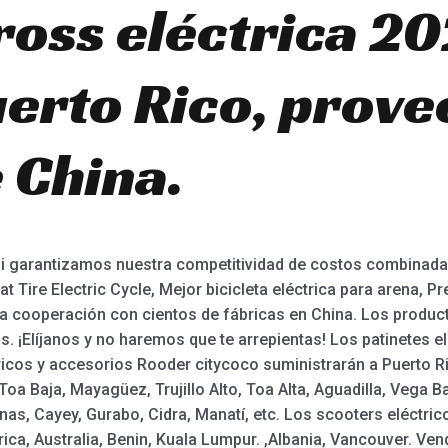
ross eléctrica 20
erto Rico, prove
 China.
garantizamos nuestra competitividad de costos combinada y
at Tire Electric Cycle, Mejor bicicleta eléctrica para arena, Pre
nda cooperación con cientos de fábricas en China. Los prod
 ¡Elíjanos y no haremos que te arrepientas! Los patinetes el
ctricos y accesorios Rooder citycoco suministrarán a Puerto 
oa Baja, Mayagüez, Trujillo Alto, Toa Alta, Aguadilla, Vega 
nas, Cayey, Gurabo, Cidra, Manatí, etc. Los scooters eléctri
ca, Australia, Benin, Kuala Lumpur. ,Albania, Vancouver. Ve