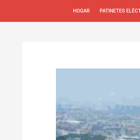
Skip
Navegación
HOGAR
PATINETES ELÉC
to
de
content
entradas