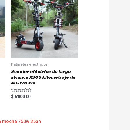
Patinetes eléctricos
Scooter eléctrico de largo
alcance XS09 kilometraje de
40-120 km
R
$
6'000.00
a
t
e
d
0
o
u
t