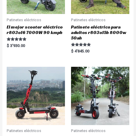
Patinetes eléctricos
Patinetes eléctricos
El mejor scooter eléctrico
Patinete eléctrico para
r803o16 7000W 90 kmph
adultos r803o15b 8000w
50ah
Rated
$
3'930.00
5.00
Rated
$
4'845.00
out of 5
5.00
out of 5
Patinetes eléctricos
Patinetes eléctricos