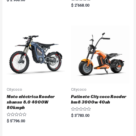
a
R
$
2'668.00
t
a
e
t
d
e
0
d
o
0
u
o
t
u
o
t
f
o
5
f
5
Citycoco
Citycoco
Moto eléctrica Rooder
Patinete Citycoco Rooder
shansu 8.0 4000W
hm8 3000w 40ah
80kmph
R
$
3'783.00
a
R
$
5'796.00
t
a
e
t
d
e
0
d