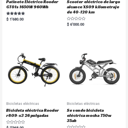
Patinete Eléctrico Rooder
Scooter eléctrico de largo
GT01s 1650W 960Wh
alcance XS09 kilometraje
de 40-120 km
Rated
$
1'680.00
5.00
R
$
6'000.00
out of 5
a
t
e
d
0
o
u
t
o
f
5
Bicicletas eléctricas
Bicicletas eléctricas
Bicicleta eléctrica Rooder
Se vende bicicleta
r809-s3 26 pulgadas
eléctrica mocha 750w
35ah
R
$
2'968.00