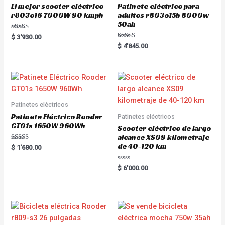
El mejor scooter eléctrico
Patinete eléctrico para
r803o16 7000W 90 kmph
adultos r803o15b 8000w
50ah
Rated
$
3'930.00
5.00
Rated
$
4'845.00
out of 5
5.00
out of 5
Patinetes eléctricos
Patinete Eléctrico Rooder
Patinetes eléctricos
GT01s 1650W 960Wh
Scooter eléctrico de largo
alcance XS09 kilometraje
de 40-120 km
Rated
$
1'680.00
5.00
out of 5
R
$
6'000.00
a
t
e
d
0
o
u
t
o