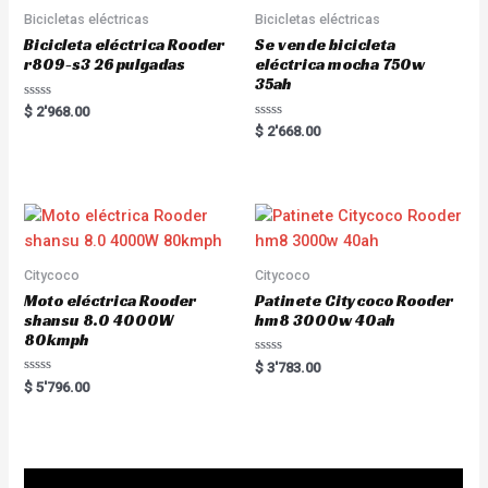
f
5
Bicicletas eléctricas
Bicicletas eléctricas
Bicicleta eléctrica Rooder
Se vende bicicleta
r809-s3 26 pulgadas
eléctrica mocha 750w
35ah
R
$
2'968.00
a
R
$
2'668.00
t
a
e
t
d
e
0
d
o
0
u
o
t
u
o
t
f
o
5
f
5
Citycoco
Citycoco
Moto eléctrica Rooder
Patinete Citycoco Rooder
shansu 8.0 4000W
hm8 3000w 40ah
80kmph
R
$
3'783.00
a
R
$
5'796.00
t
a
e
t
d
e
0
d
o
0
u
o
t
u
o