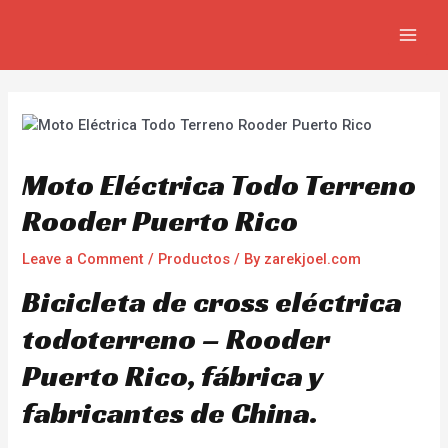
Skip
Navegación
MAIN
to
de
MEN
content
entradas
Moto Eléctrica Todo Terreno
Rooder Puerto Rico
Leave a Comment
/
Productos
/ By
zarekjoel.com
Bicicleta de cross eléctrica
todoterreno – Rooder
Puerto Rico, fábrica y
fabricantes de China.