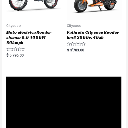
Citycoco
Citycoco
Moto eléctrica Rooder
Patinete Citycoco Rooder
shansu 8.0 4000W
hm8 3000w 40ah
80kmph
R
$
3'783.00
a
R
$
5'796.00
t
a
e
t
d
e
0
d
o
0
u
o
t
u
o
t
f
o
5
f
5