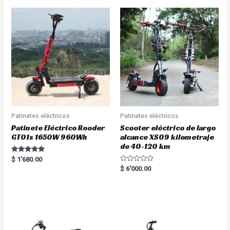
Patinetes eléctricos
Patinetes eléctricos
Patinete Eléctrico Rooder
Scooter eléctrico de largo
GT01s 1650W 960Wh
alcance XS09 kilometraje
de 40-120 km
Rated
$
1'680.00
5.00
R
$
6'000.00
out of 5
a
t
e
d
0
o
u
t
o
f