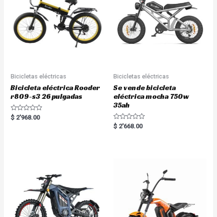
5
Bicicletas eléctricas
Bicicletas eléctricas
Bicicleta eléctrica Rooder
Se vende bicicleta
r809-s3 26 pulgadas
eléctrica mocha 750w
35ah
R
$
2'968.00
a
R
$
2'668.00
t
a
e
t
d
e
0
d
o
0
u
o
t
u
o
t
f
o
5
f
5