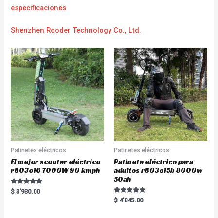
e
specificaciones
Shenzhen Rooder Technology Co., Ltd.
Patinetes eléctricos
Patinetes eléctricos
El mejor scooter eléctrico
Patinete eléctrico para
r803o16 7000W 90 kmph
adultos r803o15b 8000w
50ah
Rated
$
3'930.00
5.00
Rated
$
4'845.00
out of 5
5.00
out of 5