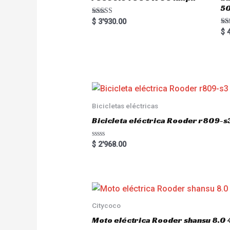
5
Rated
$
3'930.00
5.00
Ra
$
4
out of 5
5.
out
Bicicletas eléctricas
Bicicleta eléctrica Rooder r809-s
R
$
2'968.00
a
t
e
d
0
o
u
t
o
Citycoco
f
5
Moto eléctrica Rooder shansu 8