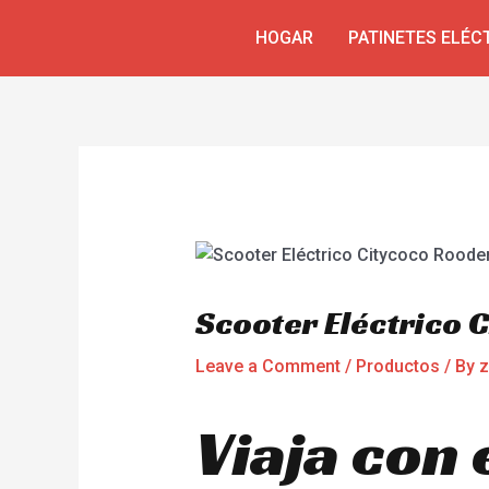
Skip
Navegación
HOGAR
PATINETES ELÉC
to
de
content
entradas
Scooter Eléctrico 
Leave a Comment
/
Productos
/ By
z
Viaja con 