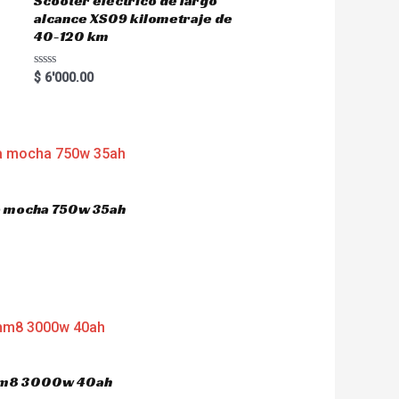
Scooter eléctrico de largo
alcance XS09 kilometraje de
40-120 km
R
$
6'000.00
a
t
e
d
0
o
u
t
o
f
5
ca mocha 750w 35ah
 hm8 3000w 40ah