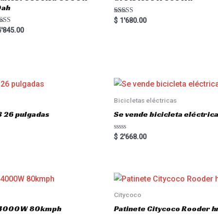
0ah
Rated
$
1'680.00
5.00
ted
'845.00
out of 5
00
 of 5
Bicicletas eléctricas
3 26 pulgadas
Se vende bicicleta eléctri
R
$
2'668.00
a
t
e
d
0
o
u
t
o
Citycoco
f
5
.0 4000W 80kmph
Patinete Citycoco Rooder