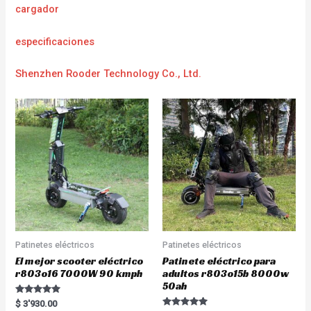
cargador
e
specificaciones
Shenzhen Rooder Technology Co., Ltd.
Patinetes eléctricos
Patinetes eléctricos
El mejor scooter eléctrico
Patinete eléctrico para
r803o16 7000W 90 kmph
adultos r803o15b 8000w
50ah
Rated
$
3'930.00
5.00