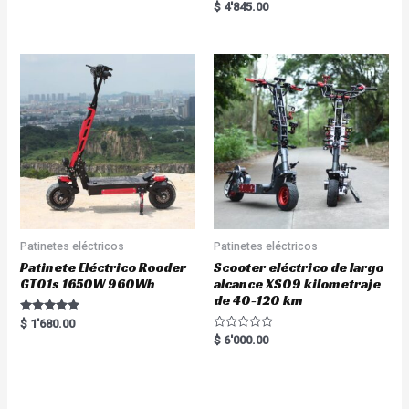
Rated
$
4'845.00
out of 5
5.00
out of 5
Patinetes eléctricos
Patinetes eléctricos
Patinete Eléctrico Rooder
Scooter eléctrico de largo
GT01s 1650W 960Wh
alcance XS09 kilometraje
de 40-120 km
Rated
$
1'680.00
5.00
R
$
6'000.00
out of 5
a
t
e
d
0
o