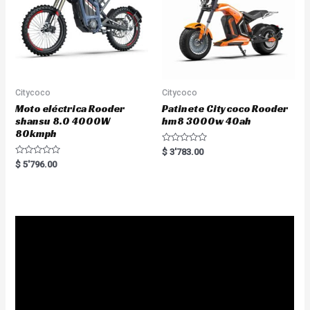
Citycoco
Citycoco
Moto eléctrica Rooder
Patinete Citycoco Rooder
shansu 8.0 4000W
hm8 3000w 40ah
80kmph
R
$
3'783.00
a
R
$
5'796.00
t
a
e
t
d
e
0
d
o
0
u
o
t
u
o
t
f
o
5
f
5