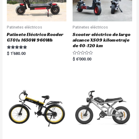
Patinetes eléctricos
Patinetes eléctricos
Patinete Eléctrico Rooder
Scooter eléctrico de largo
GT01s 1650W 960Wh
alcance XS09 kilometraje
de 40-120 km
Rated
$
1'680.00
5.00
R
$
6'000.00
out of 5
a
t
e
d
0
o
u
t
o
f
5