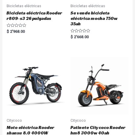
Bicicletas eléctricas
Bicicletas eléctricas
Bicicleta eléctrica Rooder
Se vende bicicleta
r809-s3 26 pulgadas
eléctrica mocha 750w
35ah
R
$
2'968.00
a
R
$
2'668.00
t
a
e
t
d
e
0
d
o
0
u
o
t
u
o
t
f
o
5
f
5
Citycoco
Citycoco
Moto eléctrica Rooder
Patinete Citycoco Rooder
shansu 8.0 4000W
hm8 3000w 40ah