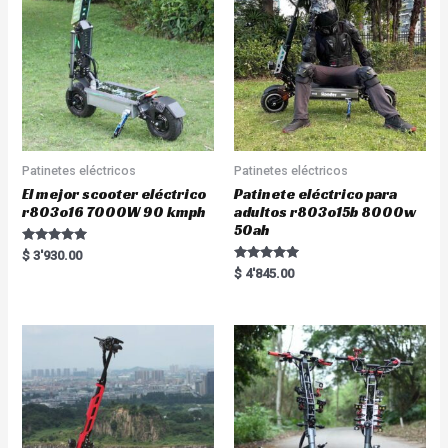
Patinetes eléctricos
Patinetes eléctricos
El mejor scooter eléctrico
Patinete eléctrico para
r803o16 7000W 90 kmph
adultos r803o15b 8000w
50ah
Rated
$
3'930.00
5.00
Rated
$
4'845.00
out of 5
5.00
out of 5