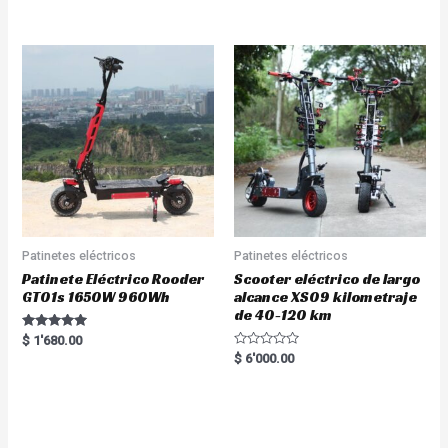
5.00
out of 5
Patinetes eléctricos
Patinetes eléctricos
Patinete Eléctrico Rooder
Scooter eléctrico de largo
GT01s 1650W 960Wh
alcance XS09 kilometraje
de 40-120 km
Rated
$
1'680.00
5.00
R
$
6'000.00
out of 5
a
t
e
d
0
o
u