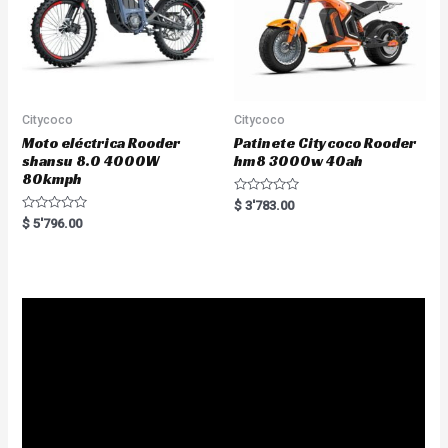
Citycoco
Citycoco
Moto eléctrica Rooder
Patinete Citycoco Rooder
shansu 8.0 4000W
hm8 3000w 40ah
80kmph
R
$
3'783.00
a
R
$
5'796.00
t
a
e
t
d
e
0
d
o
0
u
o
t
u
o
t
f
o
5
f
5