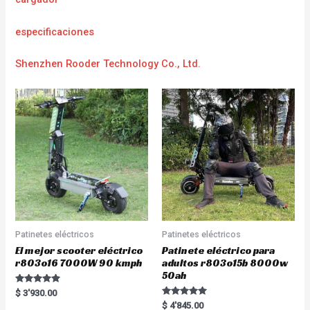
e
specificaciones
Shenzhen Rooder Technology Co., Ltd.
Patinetes eléctricos
Patinetes eléctricos
El mejor scooter eléctrico
Patinete eléctrico para
r803o16 7000W 90 kmph
adultos r803o15b 8000w
50ah
Rated
$
3'930.00
5.00
Rated
$
4'845.00
out of 5