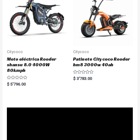
f
5
Citycoco
Citycoco
Moto eléctrica Rooder
Patinete Citycoco Rooder
shansu 8.0 4000W
hm8 3000w 40ah
80kmph
R
$
3'783.00
a
R
$
5'796.00
t
a
e
t
d
e
0
d
o
0
u
o
t
u
o
t
f
o
5
f
5