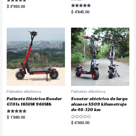
Rated
$
3'930.00
5.00
Rated
$
4'845.00
out of 5
5.00
out of 5
Patinetes eléctricos
Patinetes eléctricos
Patinete Eléctrico Rooder
Scooter eléctrico de largo
GT01s 1650W 960Wh
alcance XS09 kilometraje
de 40-120 km
Rated
$
1'680.00
5.00
R
$
6'000.00
out of 5
a
t
e