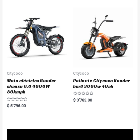
d
o
0
u
o
t
u
o
t
f
o
5
f
5
Citycoco
Citycoco
Moto eléctrica Rooder
Patinete Citycoco Rooder
shansu 8.0 4000W
hm8 3000w 40ah
80kmph
R
$
3'783.00
a
R
$
5'796.00
t
a
e
t
d
e
0
d
o
0
u
o
t
u
o
t
f
o