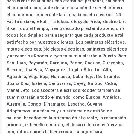
persistente es la búsqueda eterna del personal, así como
el propósito constante de la reputación de ser el primero,
el comprador primero de la última bicicleta eléctrica, 24
Fat Tire Ebike, E Fat Tire Bikes, E Bicycle Price, Electric Dirt
Bike. Todo el tiempo, hemos estado prestando atención a
todos los detalles para asegurar que cada producto esté
satisfecho por nuestros clientes. Los patinetes eléctricos,
motos eléctricas, bicicletas eléctricas, patinetes eléctricos
y accesorios Rooder citycoco suministrarán a Puerto Rico
San Juan, Bayamón, Carolina, Ponce, Caguas, Guaynabo,
Arecibo, Toa Baja, Mayagüez, Trujillo Alto, Toa Alta,
Aguadilla, Vega Baja, Humacao, Cabo Rojo, Río Grande,
Juana Díaz, Isabela, Canóvanas, Cayey, Gurabo, Cidra,
Manatí, etc. Los scooters eléctricos Rooder también se
suministrarán a todo el mundo, como Europa, América,
Australia, Congo, Dinamarca. Lesotho, Guyana.
Adoptamos una técnica y un sistema de gestión de
calidad, basados en la orientación al cliente, la reputación
primero, el beneficio mutuo, el desarrollo con esfuerzos
conjuntos, damos la bienvenida a amigos para