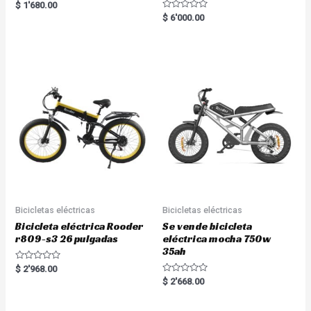
Rated
$
1'680.00
5.00
R
$
6'000.00
out of 5
a
t
e
d
0
o
u
t
o
f
5
Bicicletas eléctricas
Bicicletas eléctricas
Bicicleta eléctrica Rooder
Se vende bicicleta
r809-s3 26 pulgadas
eléctrica mocha 750w
35ah
R
$
2'968.00
a
R
$
2'668.00
t
a
e
t
d
e
0