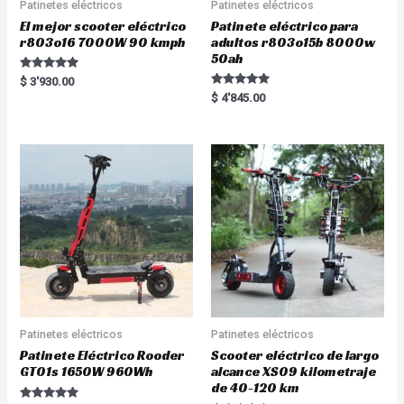
Patinetes eléctricos
Patinetes eléctricos
El mejor scooter eléctrico
Patinete eléctrico para
r803o16 7000W 90 kmph
adultos r803o15b 8000w
50ah
Rated
$
3'930.00
5.00
Rated
$
4'845.00
out of 5
5.00
out of 5
Patinetes eléctricos
Patinetes eléctricos
Patinete Eléctrico Rooder
Scooter eléctrico de largo
GT01s 1650W 960Wh
alcance XS09 kilometraje
de 40-120 km