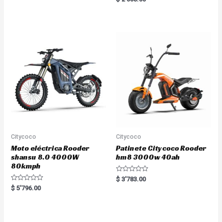
t
a
e
t
d
e
0
d
o
0
u
o
t
u
o
t
f
o
5
f
5
Citycoco
Citycoco
Moto eléctrica Rooder
Patinete Citycoco Rooder
shansu 8.0 4000W
hm8 3000w 40ah
80kmph
R
$
3'783.00
a
R
$
5'796.00
t
a
e
t
d
e
0
d
o
0
u