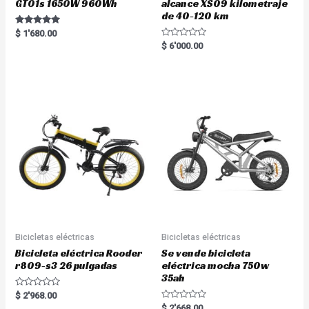
GT01s 1650W 960Wh
alcance XS09 kilometraje
de 40-120 km
Rated
$
1'680.00
5.00
R
$
6'000.00
out of 5
a
t
e
d
0
o
u
t
o
f
5
Bicicletas eléctricas
Bicicletas eléctricas
Bicicleta eléctrica Rooder
Se vende bicicleta
r809-s3 26 pulgadas
eléctrica mocha 750w
35ah
R
$
2'968.00
a
R
$
2'668.00