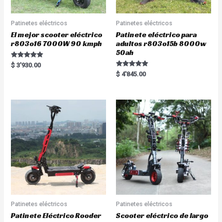
Patinetes eléctricos
Patinetes eléctricos
El mejor scooter eléctrico
Patinete eléctrico para
r803o16 7000W 90 kmph
adultos r803o15b 8000w
50ah
Rated
$
3'930.00
5.00
Rated
$
4'845.00
out of 5
5.00
out of 5
Patinetes eléctricos
Patinetes eléctricos
Patinete Eléctrico Rooder
Scooter eléctrico de largo